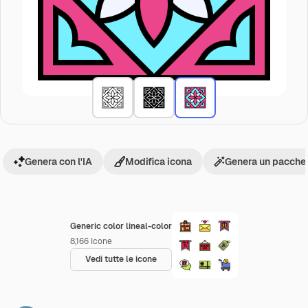
Genera con l'IA
Modifica icona
Genera un pacchet
Generic color lineal-color
8,166
Icone
Vedi tutte le icone