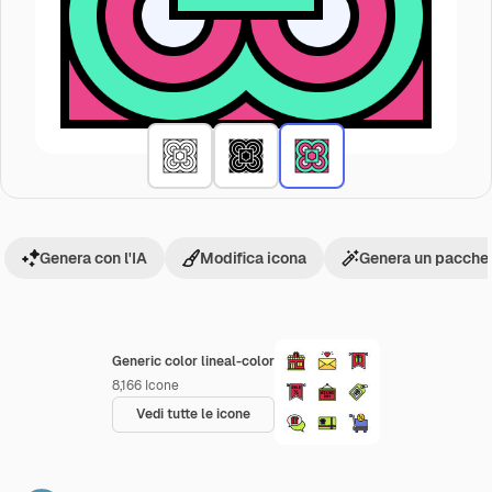
Genera con l'IA
Modifica icona
Genera un pacchet
Generic color lineal-color
8,166
Icone
Vedi tutte le icone