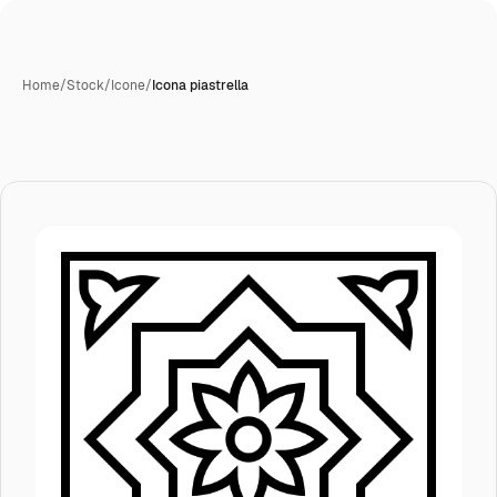
Home
/
Stock
/
Icone
/
Icona piastrella