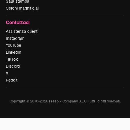
Sala stampa
Cerchi magnific.ai
Contattaci
Assistenza clienti
Instagram
YouTube
LinkedIn
TikTok
Discord
X
Reddit
Copyright © 2010-
2026
Freepik Company S.L.U.
Tutti i diritti riservati
.