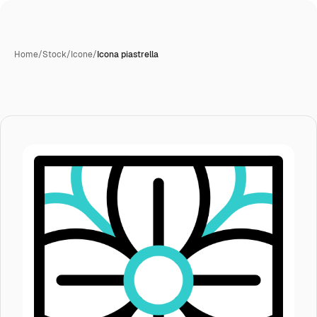
Home
/
Stock
/
Icone
/
Icona piastrella