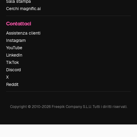
Sala stampa
Cerchi magnific.ai
Contattaci
Assistenza clienti
Instagram
YouTube
LinkedIn
TikTok
Discord
X
Reddit
Copyright © 2010-
2026
Freepik Company S.L.U.
Tutti i diritti riservati
.