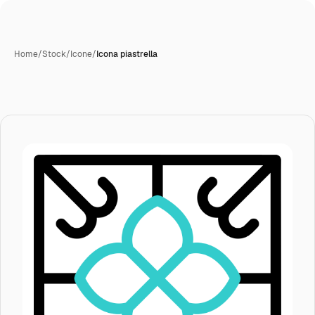
Home
/
Stock
/
Icone
/
Icona piastrella