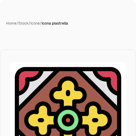
Home
/
Stock
/
Icone
/
Icona piastrella