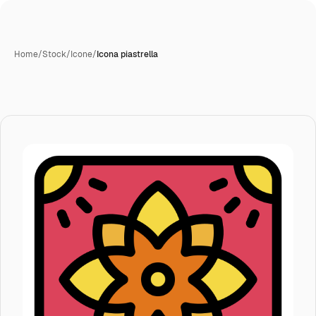
Home
/
Stock
/
Icone
/
Icona piastrella