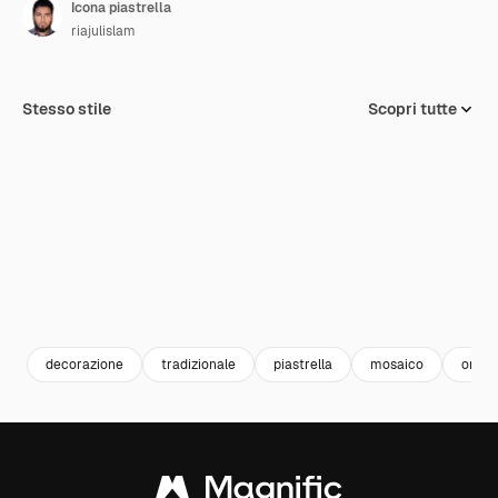
Icona piastrella
riajulislam
Stesso stile
Scopri tutte
decorazione
tradizionale
piastrella
mosaico
orna