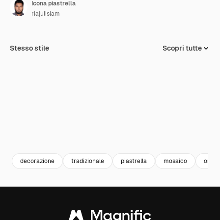
Icona piastrella
riajulislam
Stesso stile
Scopri tutte
decorazione
tradizionale
piastrella
mosaico
orna