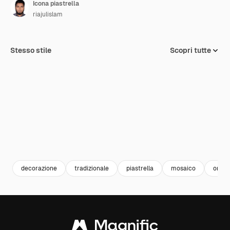
Icona piastrella
riajulislam
Stesso stile
Scopri tutte
decorazione
tradizionale
piastrella
mosaico
orna