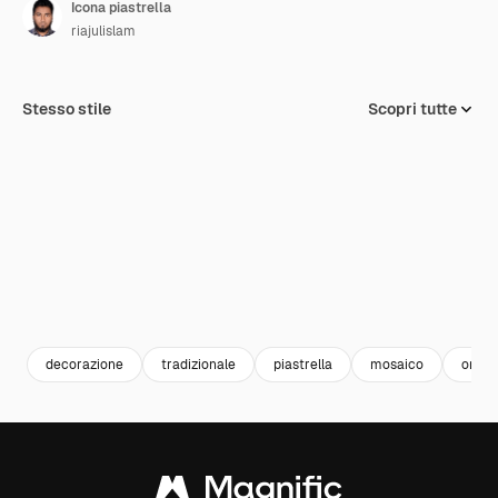
Icona piastrella
riajulislam
Stesso stile
Scopri tutte
decorazione
tradizionale
piastrella
mosaico
orna