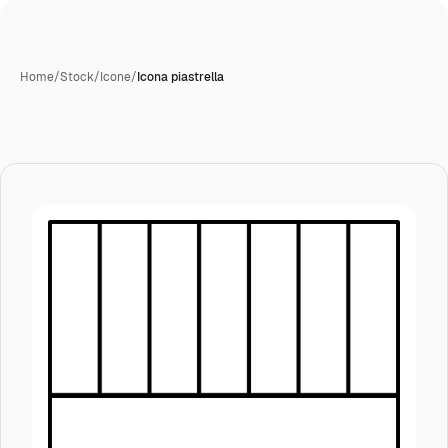
Home
/
Stock
/
Icone
/
Icona piastrella