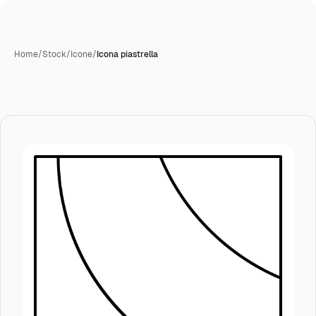
Home
/
Stock
/
Icone
/
Icona piastrella