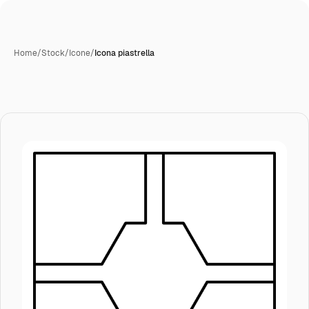
Home
/
Stock
/
Icone
/
Icona piastrella