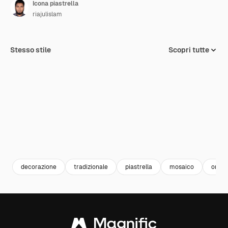
Icona piastrella
riajulislam
Stesso stile
Scopri tutte
decorazione
tradizionale
piastrella
mosaico
orna