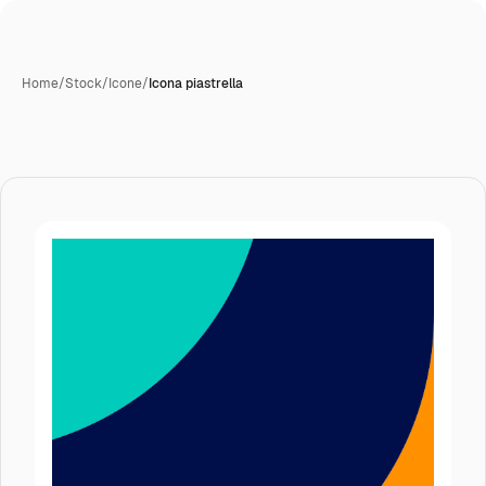
Home
/
Stock
/
Icone
/
Icona piastrella