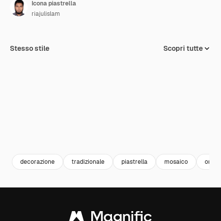
Icona piastrella
riajulislam
Stesso stile
Scopri tutte
decorazione
tradizionale
piastrella
mosaico
orna