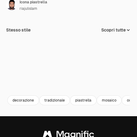
Icona piastrella
riajulislam
Stesso stile
Scopri tutte
decorazione
tradizionale
piastrella
mosaico
orna