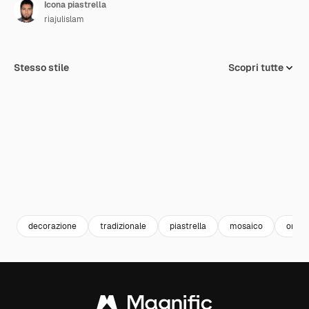
Icona piastrella
riajulislam
Stesso stile
Scopri tutte
decorazione
tradizionale
piastrella
mosaico
orna