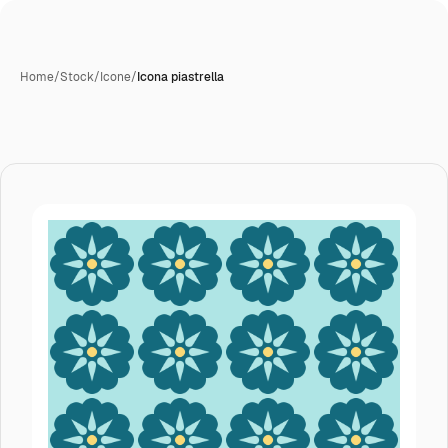
Home
/
Stock
/
Icone
/
Icona piastrella