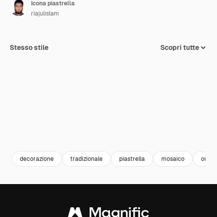
Icona piastrella
riajulislam
Stesso stile
Scopri tutte
decorazione
tradizionale
piastrella
mosaico
orna