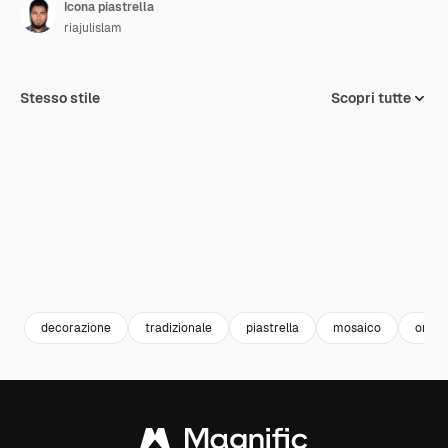
Icona piastrella
riajulislam
Stesso stile
Scopri tutte
decorazione
tradizionale
piastrella
mosaico
orna