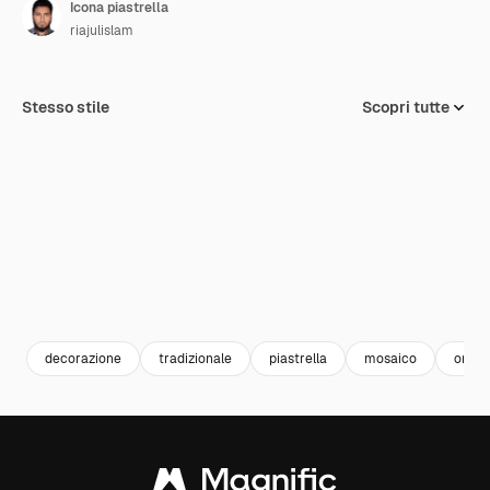
Icona piastrella
riajulislam
Stesso stile
Scopri tutte
decorazione
tradizionale
piastrella
mosaico
orna