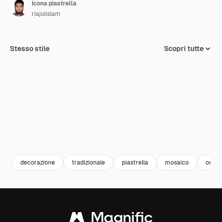
Icona piastrella
riajulislam
Stesso stile
Scopri tutte
decorazione
tradizionale
piastrella
mosaico
orna