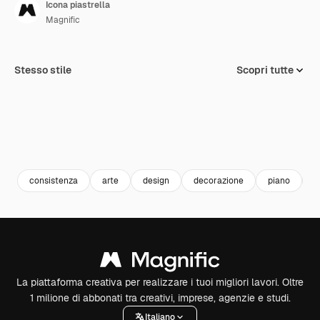
Icona piastrella
Magnific
Stesso stile
Scopri tutte
consistenza
arte
design
decorazione
piano
p
La piattaforma creativa per realizzare i tuoi migliori lavori. Oltre
1 milione di abbonati tra creativi, imprese, agenzie e studi.
Italiano