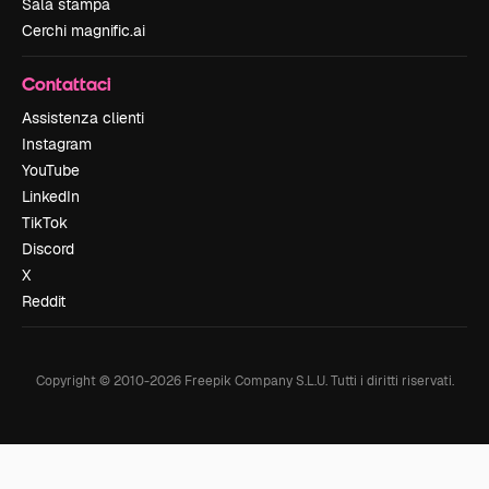
Sala stampa
Cerchi magnific.ai
Contattaci
Assistenza clienti
Instagram
YouTube
LinkedIn
TikTok
Discord
X
Reddit
Copyright © 2010-
2026
Freepik Company S.L.U.
Tutti i diritti riservati
.