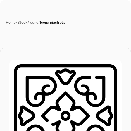
Home
/
Stock
/
Icone
/
Icona piastrella