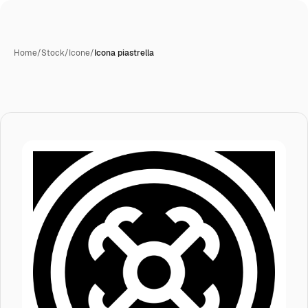
Home
/
Stock
/
Icone
/
Icona piastrella