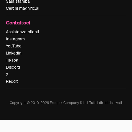
Sala stampa
Cerchi magnific.ai
Contattaci
Assistenza clienti
Instagram
YouTube
LinkedIn
TikTok
Discord
X
Reddit
Copyright © 2010-
2026
Freepik Company S.L.U.
Tutti i diritti riservati
.