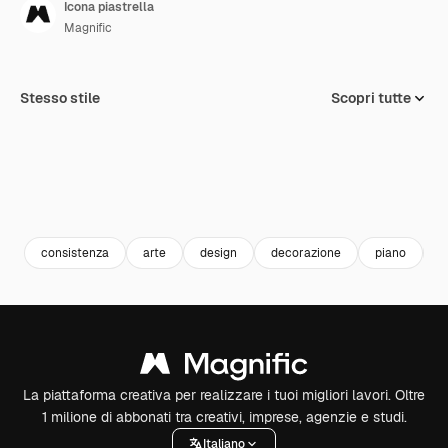
Icona piastrella
Magnific
Stesso stile
Scopri tutte
consistenza
arte
design
decorazione
piano
d
La piattaforma creativa per realizzare i tuoi migliori lavori. Oltre
1 milione di abbonati tra creativi, imprese, agenzie e studi.
Italiano