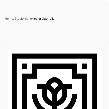
Home
/
Stock
/
Icone
/
Icona piastrella