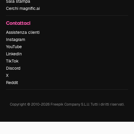
Sala stampa
Cerchi magnific.ai
Contattaci
Assistenza clienti
Instagram
YouTube
LinkedIn
TikTok
Discord
X
Reddit
Copyright © 2010-
2026
Freepik Company S.L.U.
Tutti i diritti riservati
.