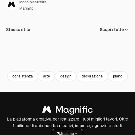
Icona piastrella
Magnific
Stesso stile
Scopri tutte
consistenza
arte
design
decorazione
piano
d
La piattaforma creativa per realizzare i tuoi migliori lavori. Oltre
1 milione di abbonati tra creativi, imprese, agenzie e studi.
Italiano