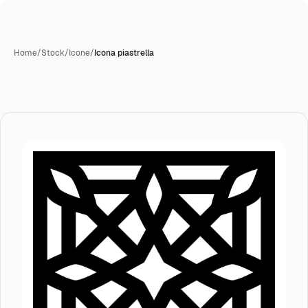
Home
/
Stock
/
Icone
/
Icona piastrella