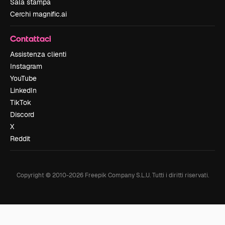
Sala stampa
Cerchi magnific.ai
Contattaci
Assistenza clienti
Instagram
YouTube
LinkedIn
TikTok
Discord
X
Reddit
Copyright © 2010-
2026
Freepik Company S.L.U.
Tutti i diritti riservati
.