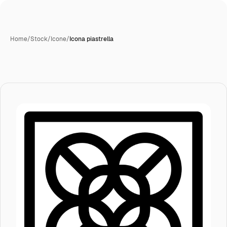
Home
/
Stock
/
Icone
/
Icona piastrella