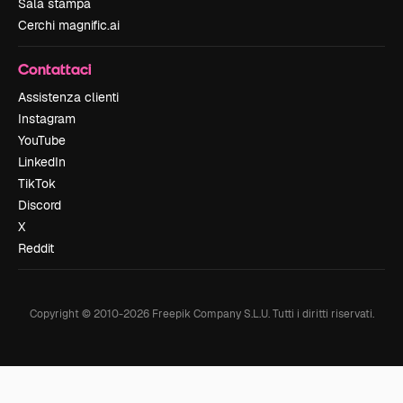
Sala stampa
Cerchi magnific.ai
Contattaci
Assistenza clienti
Instagram
YouTube
LinkedIn
TikTok
Discord
X
Reddit
Copyright © 2010-
2026
Freepik Company S.L.U.
Tutti i diritti riservati
.