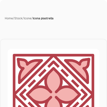
Home
/
Stock
/
Icone
/
Icona piastrella