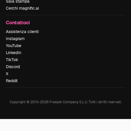
Sala stampa
Cerchi magnific.ai
Contattaci
Assistenza clienti
Instagram
YouTube
LinkedIn
TikTok
Discord
X
Reddit
Copyright © 2010-
2026
Freepik Company S.L.U.
Tutti i diritti riservati
.