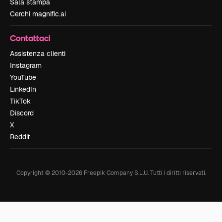
Sala stampa
Cerchi magnific.ai
Contattaci
Assistenza clienti
Instagram
YouTube
LinkedIn
TikTok
Discord
X
Reddit
Copyright © 2010-
2026
Freepik Company S.L.U.
Tutti i diritti riservati
.