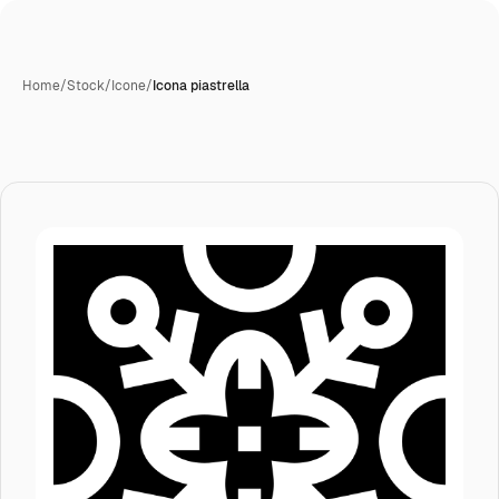
Home
/
Stock
/
Icone
/
Icona piastrella