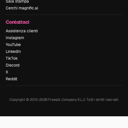
Sala stampa
Cerchi magnific.ai
Contattaci
Assistenza clienti
Instagram
YouTube
LinkedIn
TikTok
Discord
X
Reddit
Copyright © 2010-
2026
Freepik Company S.L.U.
Tutti i diritti riservati
.