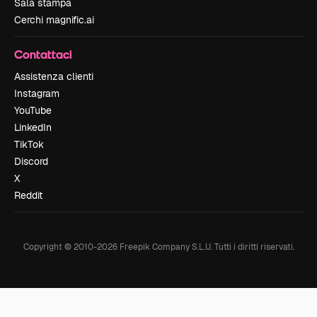
Sala stampa
Cerchi magnific.ai
Contattaci
Assistenza clienti
Instagram
YouTube
LinkedIn
TikTok
Discord
X
Reddit
Copyright © 2010-
2026
Freepik Company S.L.U.
Tutti i diritti riservati
.