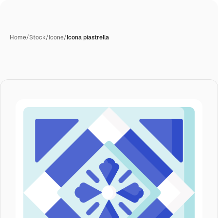
Home
/
Stock
/
Icone
/
Icona piastrella