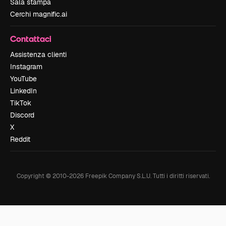
Sala stampa
Cerchi magnific.ai
Contattaci
Assistenza clienti
Instagram
YouTube
LinkedIn
TikTok
Discord
X
Reddit
Copyright © 2010-
2026
Freepik Company S.L.U.
Tutti i diritti riservati
.