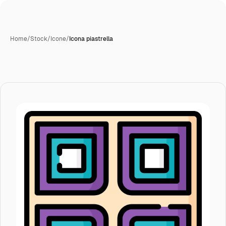
Home
/
Stock
/
Icone
/
Icona piastrella