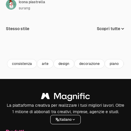
Icona piastrella
surang
Stesso stile
Scopri tutte
consistenza
arte
design
decorazione
piano
p
La piattaforma creativa per realizzare i tuoi migliori lavori. Oltre
1 milione di abbonati tra creativi, imprese, agenzie e studi.
Italiano