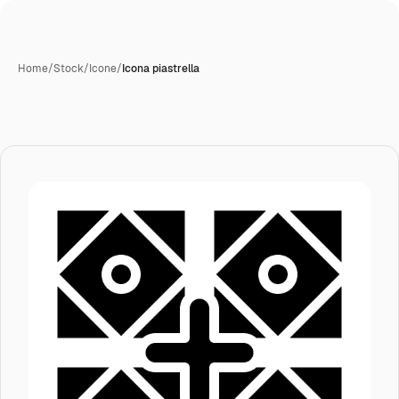
Home
/
Stock
/
Icone
/
Icona piastrella