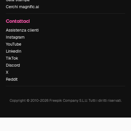
Cerchi magnific.ai
Contattaci
Assistenza clienti
Instagram
YouTube
LinkedIn
TikTok
Discord
X
Reddit
Copyright © 2010-
2026
Freepik Company S.L.U.
Tutti i diritti riservati
.