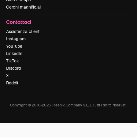
Cerchi magnific.ai
Contattaci
Assistenza clienti
Instagram
YouTube
LinkedIn
TikTok
Discord
X
Reddit
Copyright © 2010-
2026
Freepik Company S.L.U.
Tutti i diritti riservati
.