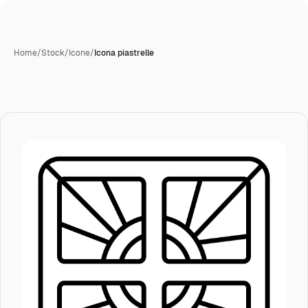
Home
/
Stock
/
Icone
/
Icona piastrelle