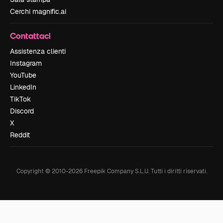
Cerchi magnific.ai
Contattaci
Assistenza clienti
Instagram
YouTube
LinkedIn
TikTok
Discord
X
Reddit
Copyright © 2010-
2026
Freepik Company S.L.U.
Tutti i diritti riservati
.