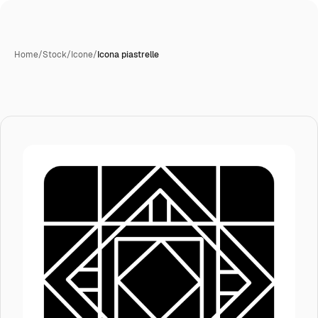
Home
/
Stock
/
Icone
/
Icona piastrelle