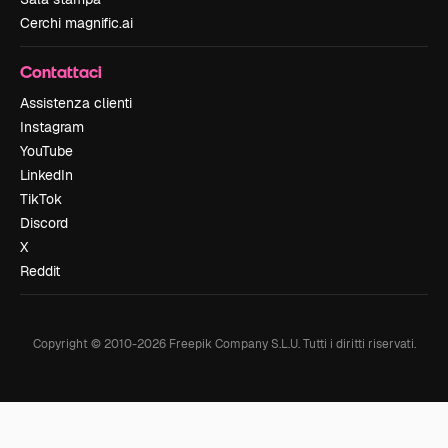
Cerchi magnific.ai
Contattaci
Assistenza clienti
Instagram
YouTube
LinkedIn
TikTok
Discord
X
Reddit
Copyright © 2010-
2026
Freepik Company S.L.U.
Tutti i diritti riservati
.