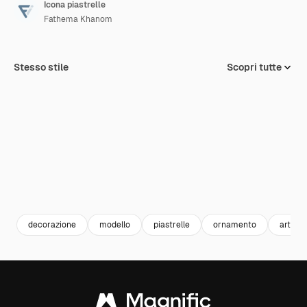
Icona piastrelle
Fathema Khanom
Stesso stile
Scopri tutte
decorazione
modello
piastrelle
ornamento
arte e 