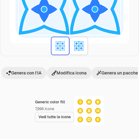
Genera con l'IA
Modifica icona
Genera un pacchet
Generic color fill
7,996
Icone
Vedi tutte le icone