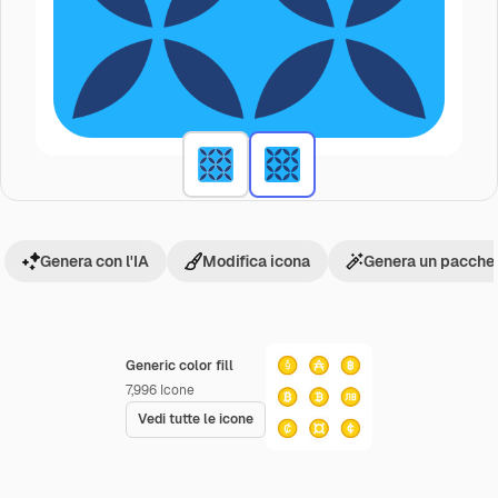
Genera con l'IA
Modifica icona
Genera un pacchet
Generic color fill
7,996
Icone
Vedi tutte le icone