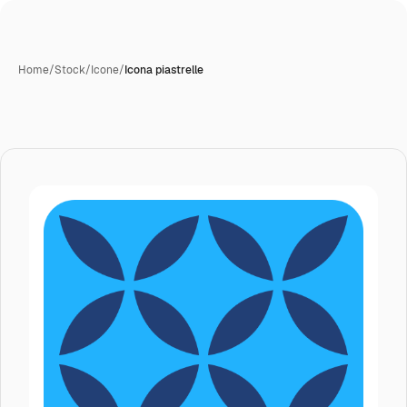
Home
/
Stock
/
Icone
/
Icona piastrelle