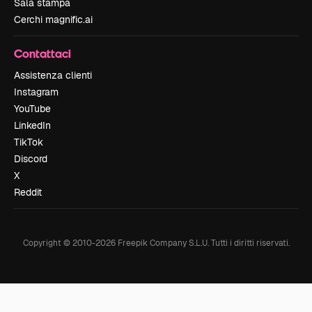
Sala stampa
Cerchi magnific.ai
Contattaci
Assistenza clienti
Instagram
YouTube
LinkedIn
TikTok
Discord
X
Reddit
Copyright © 2010-
2026
Freepik Company S.L.U.
Tutti i diritti riservati
.