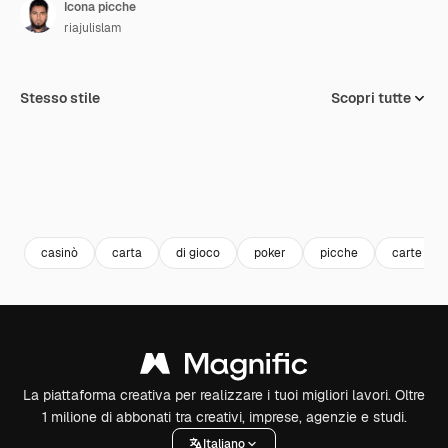
Icona picche
riajulislam
Stesso stile
Scopri tutte
casinò
carta
di gioco
poker
picche
carte da 
La piattaforma creativa per realizzare i tuoi migliori lavori. Oltre
1 milione di abbonati tra creativi, imprese, agenzie e studi.
Italiano