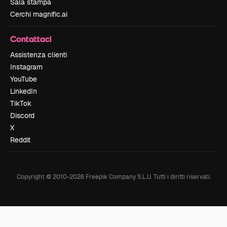
Sala stampa
Cerchi magnific.ai
Contattaci
Assistenza clienti
Instagram
YouTube
LinkedIn
TikTok
Discord
X
Reddit
Copyright © 2010-
2026
Freepik Company S.L.U.
Tutti i diritti riservati
.