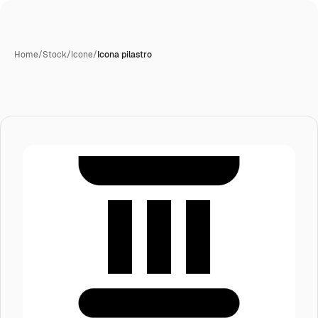
Home
/
Stock
/
Icone
/
Icona pilastro