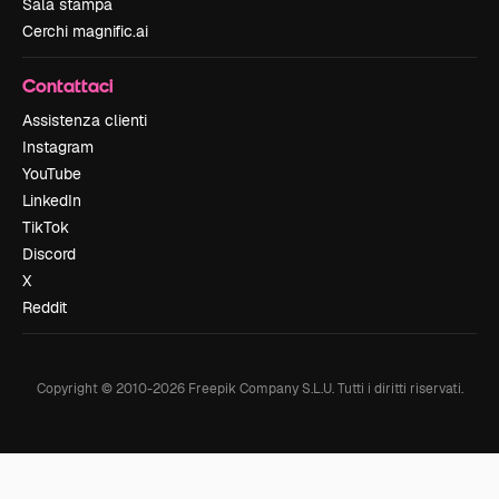
Sala stampa
Cerchi magnific.ai
Contattaci
Assistenza clienti
Instagram
YouTube
LinkedIn
TikTok
Discord
X
Reddit
Copyright © 2010-
2026
Freepik Company S.L.U.
Tutti i diritti riservati
.