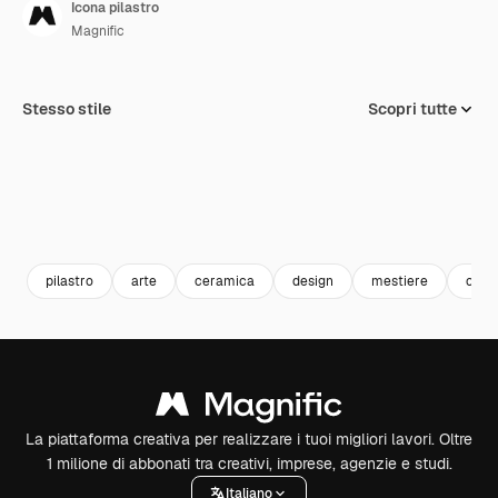
Icona pilastro
Magnific
Stesso stile
Scopri tutte
pilastro
arte
ceramica
design
mestiere
cera
La piattaforma creativa per realizzare i tuoi migliori lavori. Oltre
1 milione di abbonati tra creativi, imprese, agenzie e studi.
Italiano