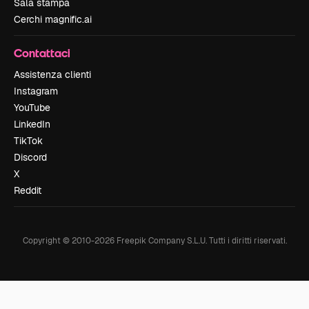
Sala stampa
Cerchi magnific.ai
Contattaci
Assistenza clienti
Instagram
YouTube
LinkedIn
TikTok
Discord
X
Reddit
Copyright © 2010-
2026
Freepik Company S.L.U.
Tutti i diritti riservati
.