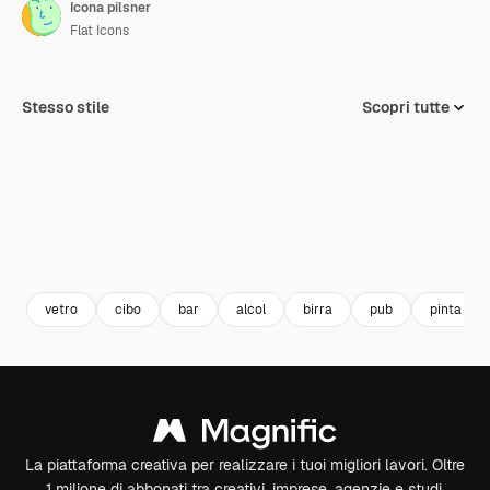
Icona pilsner
Flat Icons
Stesso stile
Scopri tutte
vetro
cibo
bar
alcol
birra
pub
pinta
La piattaforma creativa per realizzare i tuoi migliori lavori. Oltre
1 milione di abbonati tra creativi, imprese, agenzie e studi.