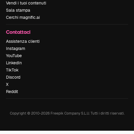
Vendi i tuoi contenuti
Sala stampa
Cerchi magnific.ai
Contattaci
Assistenza clienti
Instagram
YouTube
LinkedIn
TikTok
Discord
X
Reddit
Copyright © 2010-
2026
Freepik Company S.L.U.
Tutti i diritti riservati
.