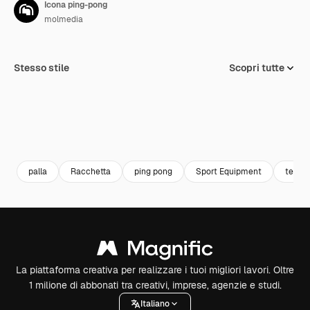
Icona ping-pong
molmedia
Stesso stile
Scopri tutte
palla
Racchetta
ping pong
Sport Equipment
tennis
La piattaforma creativa per realizzare i tuoi migliori lavori. Oltre
1 milione di abbonati tra creativi, imprese, agenzie e studi.
Italiano