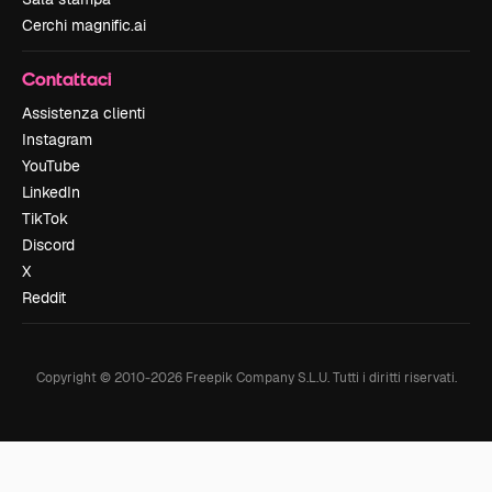
Cerchi magnific.ai
Contattaci
Assistenza clienti
Instagram
YouTube
LinkedIn
TikTok
Discord
X
Reddit
Copyright © 2010-
2026
Freepik Company S.L.U.
Tutti i diritti riservati
.