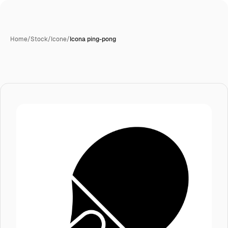
Home
/
Stock
/
Icone
/
Icona ping-pong