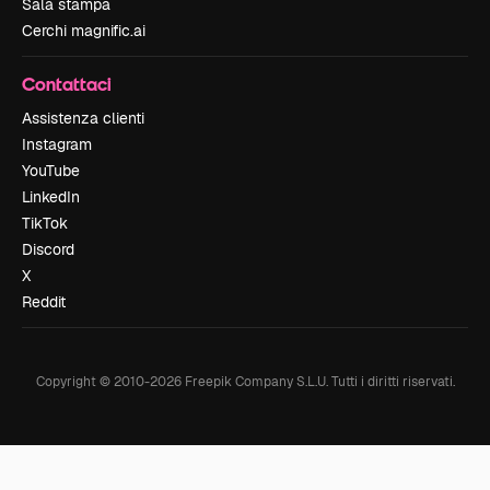
Sala stampa
Cerchi magnific.ai
Contattaci
Assistenza clienti
Instagram
YouTube
LinkedIn
TikTok
Discord
X
Reddit
Copyright © 2010-
2026
Freepik Company S.L.U.
Tutti i diritti riservati
.