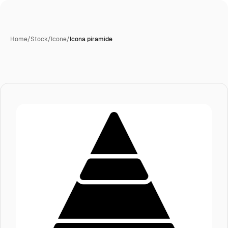
Home
/
Stock
/
Icone
/
Icona piramide