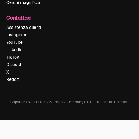
Cerchi magnific.ai
Contattaci
Assistenza clienti
Instagram
YouTube
LinkedIn
TikTok
Discord
X
Reddit
Copyright © 2010-
2026
Freepik Company S.L.U.
Tutti i diritti riservati
.