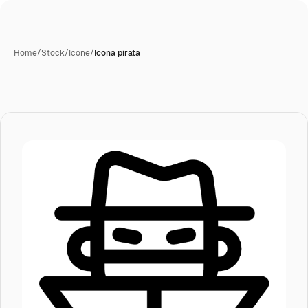
Home
/
Stock
/
Icone
/
Icona pirata