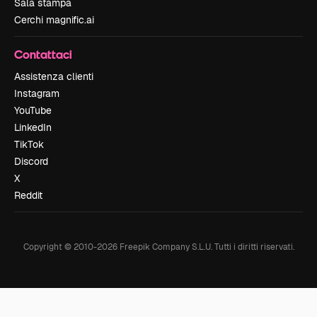
Sala stampa
Cerchi magnific.ai
Contattaci
Assistenza clienti
Instagram
YouTube
LinkedIn
TikTok
Discord
X
Reddit
Copyright © 2010-
2026
Freepik Company S.L.U.
Tutti i diritti riservati
.